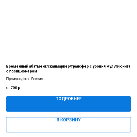
Временный абатмент/сканмаркер/трансфер с уровня мультиюнита
Pre
с позиционером
Про
Производство Россия
700
р.
ПОДРОБНЕЕ
В КОРЗИНУ