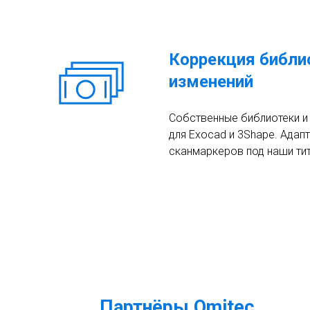
Коррекция библио
изменений
Собственные библиотеки и
для Exocad и 3Shape. Адап
сканмаркеров под наши ти
Партнёры Omitec