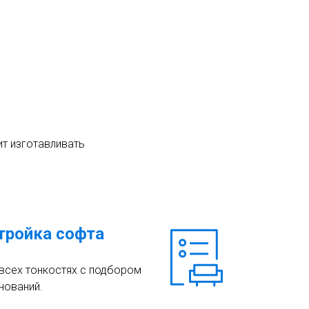
ит изготавливать
тройка софта
всех тонкостях с подбором
нований.