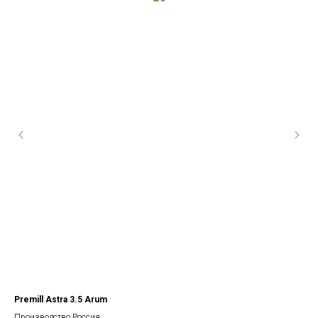
Premill Astra 3.5 Arum
Ти
Производство Россия
Про