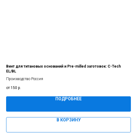
Винт для титановых оснований и Pre-milled заготовок: C-Tech
Му
EL/BL
Про
Производство Россия
150
р.
ПОДРОБНЕЕ
В КОРЗИНУ