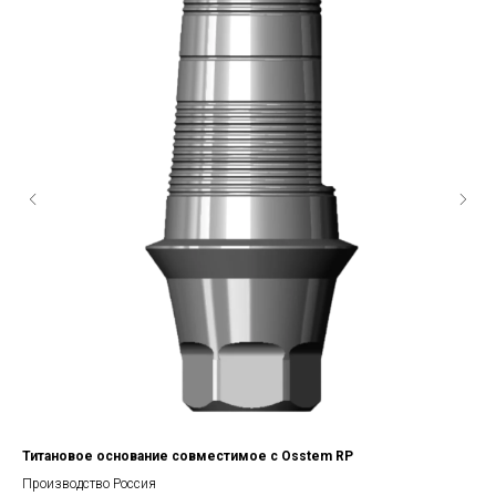
Титановое основание совместимое с Osstem RP
Вин
Производство Россия
Про