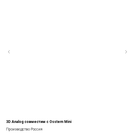
3D Analog совместим с Osstem Mini
3D
Производство Россия
Про