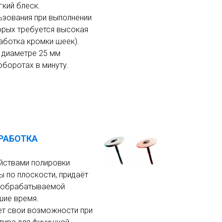
гкий блеск.
ьзования при выполнении
орых требуется высокая
аботка кромки шеек).
 диаметре 25 мм
оборотах в минуту.
РАБОТКА
йствами полировки
ы по плоскости, придаёт
к обрабатываемой
шие время.
т свои возможности при