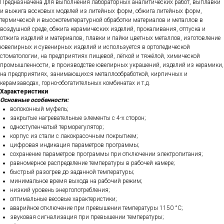
Предназначена для выполнения лабораторных аналитических работ, выплавки
и выжига восковых моделей из литейных форм, обжига литейных форм,
термической и высокотемпературной обработки материалов и металлов в
воздушной среде, обжига керамических изделий, прокаливания, отпуска и
отжига изделий и материалов, плавки и пайки цветных металлов, изготовление
ювелирных и сувенирных изделий и используется в ортопедической
стоматологии, на предприятиях пищевой, лёгкой и тяжёлой, химической
промышленности, в производстве ювелирных украшений, изделий из керамики,
на предприятиях, занимающихся металлообработкой, кирпичных и
керамзаводах, горно-обогатительных комбинатах и т.д.
Характеристики
Основные особенности:
волоконный муфель;
закрытые нагревательные элементы с 4-х сторон;
одноступенчатый терморегулятор;
корпус из стали с лакокрасочным покрытием;
цифровая индикация параметров программы;
сохранение параметров программы при отключении электропитания;
равномерное распределение температуры в рабочей камере;
быстрый разогрев до заданной температуры;
минимальное время выхода на рабочий режим;
низкий уровень энергопотребления;
оптимальные весовые характеристики;
аварийное отключение при превышении температуры 1150 °С;
звуковая сигнализация при превышении температуры;