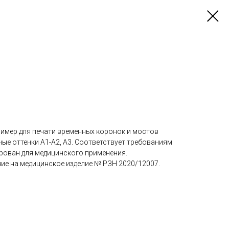
мер для печати временных коронок и мостов
ые оттенки А1-А2, А3. Соответствует требованиям
рован для медицинского применения.
ие на медицинское изделие № РЗН 2020/12007.