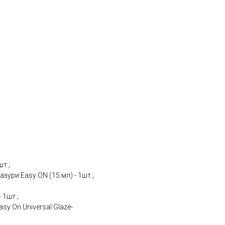
шт.;
азури Easy ON (15 мл) - 1шт.;
 1шт.;
sy On Universal Glaze-