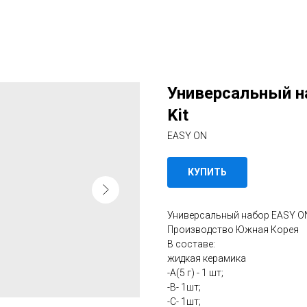
Универсальный на
Kit
EASY ON
КУПИТЬ
Универсальный набор EASY ON U
Производство Южная Корея
В составе:
жидкая керамика
-А(5 г) - 1 шт;
-B- 1шт;
-C- 1шт;