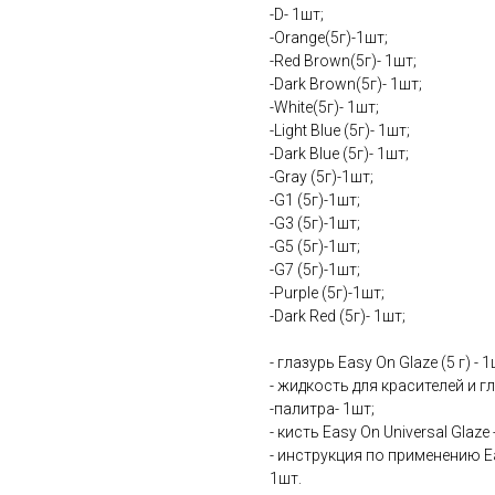
-D- 1шт;
-Orange(5г)-1шт;
-Red Brown(5г)- 1шт;
-Dark Brown(5г)- 1шт;
-White(5г)- 1шт;
-Light Blue (5г)- 1шт;
-Dark Blue (5г)- 1шт;
-Gray (5г)-1шт;
-G1 (5г)-1шт;
-G3 (5г)-1шт;
-G5 (5г)-1шт;
-G7 (5г)-1шт;
-Purple (5г)-1шт;
-Dark Red (5г)- 1шт;
- глазурь Easy On Glaze (5 г) - 1
- жидкость для красителей и гл
-палитра- 1шт;
- кисть Easy On Universal Glaze -
- инструкция по применению Ea
1шт.